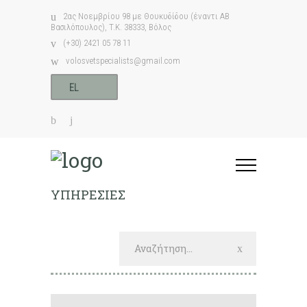
2ας Νοεμβρίου 98 με Θουκυδίδου (έναντι ΑΒ
Βασιλόπουλος), T.K. 38333, Βόλος
(+30) 2421 05 78 11
volosvetspecialists@gmail.com
EL
ΥΠΗΡΕΣΙΕΣ