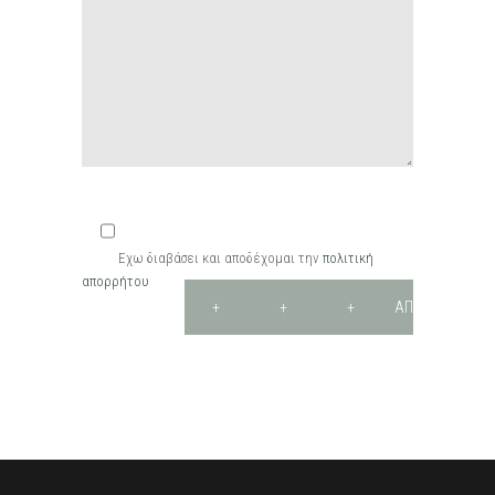
Εχω διαβάσει και αποδέχομαι την
πολιτική
απορρήτου