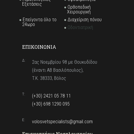
Εξετάσεις
Ορθοπεδική
Χειρουργική
Επείγοντα όλο το
Διαχείριση πόνου
24ωρο
Οδοντιατρική
ΕΠΙΚΟΙΝΩΝΙΑ
Δ:
2ας Νοεμβρίου 98 με Θουκυδίδου
(έναντι ΑΒ Βασιλόπουλος),
T.K. 38333, Βόλος
T:
(+30) 2421 05 78 11
(+30) 698 1290 095
E:
volosvetspecialists@gmail.com
Επισκεπτήριο Νοσηλευτηρίου