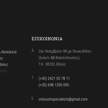
ΕΠΙΚΟΙΝΩΝΙΑ
Δ:
2ας Νοεμβρίου 98 με Θουκυδίδου
& Νοσηλεία
(έναντι ΑΒ Βασιλόπουλος),
ος
T.K. 38333, Βόλος
άσεις
ργική
T:
(+30) 2421 05 78 11
(+30) 698 1290 095
E:
volosvetspecialists@gmail.com