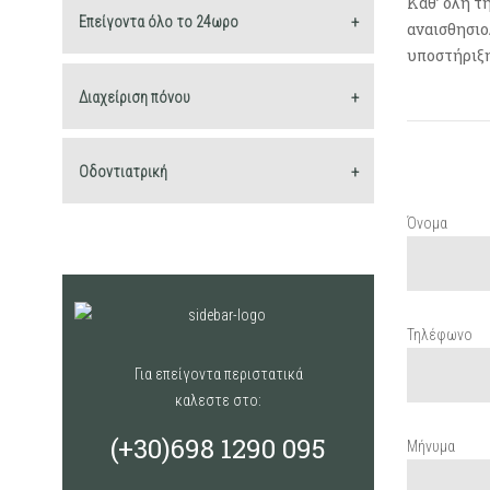
Καθ’ όλη τ
Επείγοντα όλο το 24ωρο
αναισθησιο
υποστήριξη
Διαχείριση πόνου
Οδοντιατρική
Όνομα
Τηλέφωνο
Για επείγοντα περιστατικά
καλεστε στο:
(+30)698 1290 095
Μήνυμα