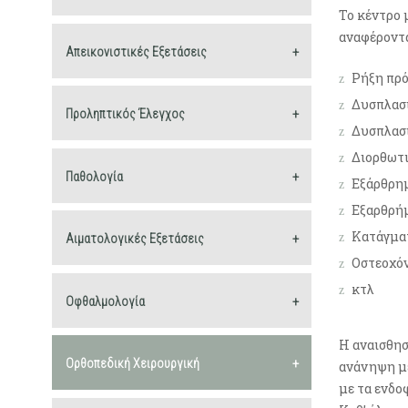
Το κέντρο 
αναφέροντα
Απεικoνιστικές Εξετάσεις
Ρήξη πρό
Δυσπλασί
Προληπτικός Έλεγχος
Δυσπλασ
Διορθωτ
Παθολογία
Εξάρθρημ
Εξαρθρή
Κατάγμα
Αιματολογικές Εξετάσεις
Οστεοχό
κτλ
Οφθαλμολογία
Η αναισθησ
Ορθοπεδική Χειρουργική
ανάνηψη με
με τα ενδο