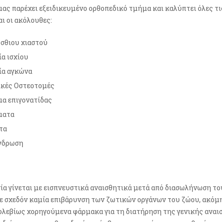
μας παρέχει εξειδικευμένο ορθοπεδικό τμήμα και καλύπτει όλες τι
ι οι ακόλουθες:
σθιου χιαστού
α ισχίου
ία αγκώνα
ικές Οστεοτομές
α επιγονατίδας
ματα
τα
νδρωση
ία γίνεται με εισπνευστικά αναισθητικά μετά από διασωλήνωση το
 σχεδόν καμία επιβάρυνση των ζωτικών οργάνων του ζώου, ακόμη 
φλεβίως χορηγούμενα φάρμακα για τη διατήρηση της γενικής αναισ