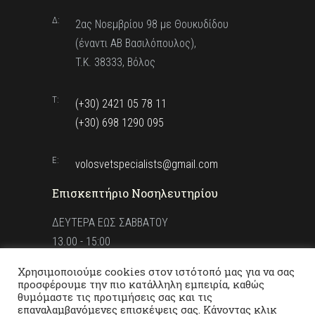
Δ:
2ας Νοεμβρίου 98 με Θουκυδίδου
(έναντι ΑΒ Βασιλόπουλος),
T.K. 38333, Βόλος
T:
(+30) 2421 05 78 11
(+30) 698 1290 095
E:
volosvetspecialists@gmail.com
Επισκεπτήριο Νοσηλευτηρίου
ΔΕΥΤΕΡΑ ΕΩΣ ΣΑΒΒΑΤΟΥ
13.00 - 15:00
Χρησιμοποιούμε cookies στον ιστότοπό μας για να σας
προσφέρουμε την πιο κατάλληλη εμπειρία, καθώς
θυμόμαστε τις προτιμήσεις σας και τις
επαναλαμβανόμενες επισκέψεις σας. Κάνοντας κλικ