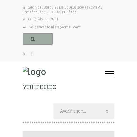
2ας Νοεμβρίου 98 με Θουκυδίδου (έναντι ΑΒ
Βασιλόπουλος), T.K. 38333, Βόλος
(+30) 2421 05 78 11
volosvetspecialists@gmail.com
EL
ΥΠΗΡΕΣΙΕΣ