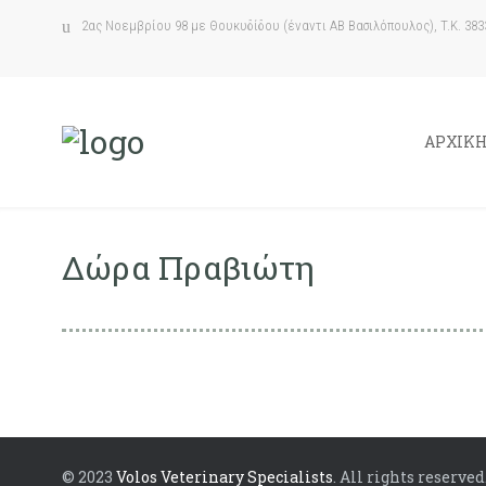
2ας Νοεμβρίου 98 με Θουκυδίδου (έναντι ΑΒ Βασιλόπουλος), T.K. 383
ΑΡΧΙΚ
Δώρα Πραβιώτη
© 2023
Volos Veterinary Specialists
. All rights reserved