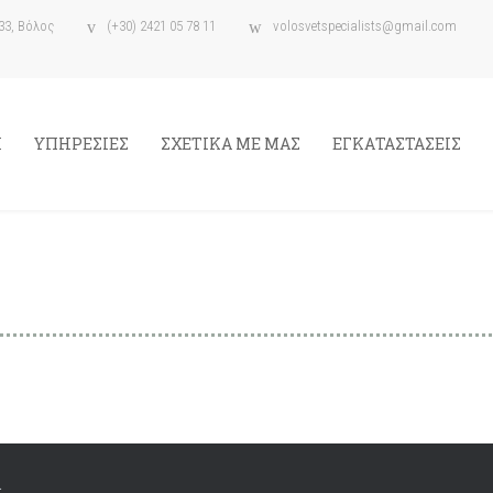
33, Βόλος
(+30) 2421 05 78 11
volosvetspecialists@gmail.com
Η
ΥΠΗΡΕΣΙΕΣ
ΣΧΕΤΙΚΑ ΜΕ ΜΑΣ
ΕΓΚΑΤΑΣΤΑΣΕΙΣ
.